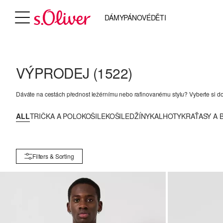
DÁMY
PÁNOVÉ
DĚTI
VÝPRODEJ
(1522)
Dáváte na cestách přednost ležérnímu nebo rafinovanému stylu? Vyberte si do s
ALL
TRIČKA A POLOKOŠILE
KOŠILE
DŽÍNY
KALHOTY
KRAŤASY A
Filters & Sorting