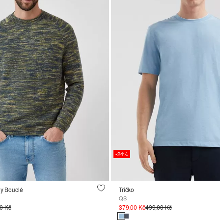
-24%
ny Bouclé
Tričko
QS
0 Kč
379,00 Kč
499,00 Kč