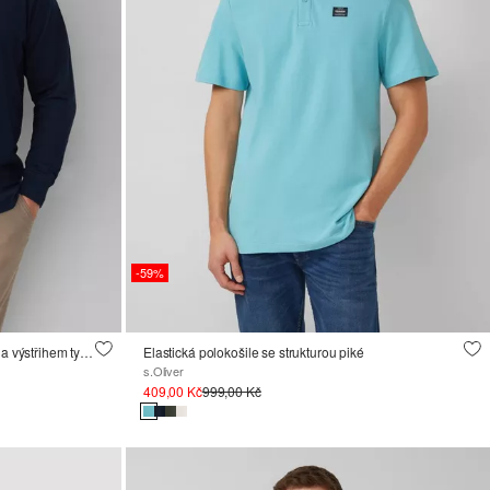
-59%
Strukturované tričko s dlouhými rukávy a výstřihem typu henley
Elastická polokošile se strukturou piké
s.Oliver
409,00 Kč
999,00 Kč