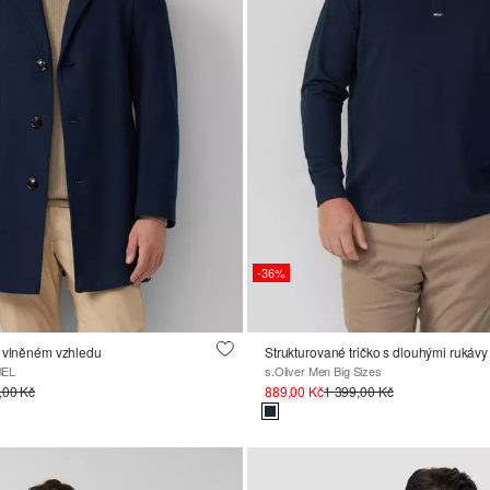
-36%
e vlněném vzhledu
BEL
s.Oliver Men Big Sizes
,00 Kč
889,00 Kč
1 399,00 Kč