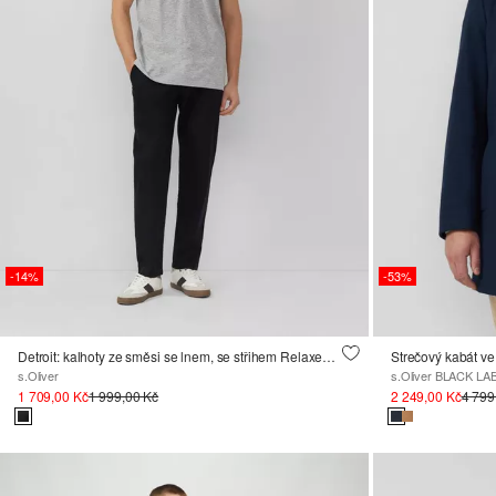
-14%
-53%
Detroit: kalhoty ze směsi se lnem, se střihem Relaxed Fit
Strečový kabát v
s.Oliver
s.Oliver BLACK LA
1 709,00 Kč
1 999,00 Kč
2 249,00 Kč
4 799