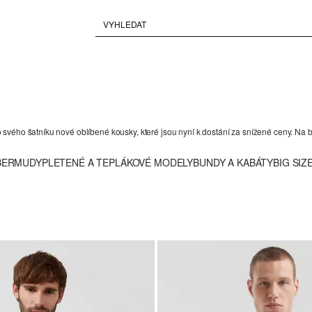
vého šatníku nové oblíbené kousky, které jsou nyní k dostání za snížené ceny. Na bě
 BERMUDY
PLETENÉ A TEPLÁKOVÉ MODELY
BUNDY A KABÁTY
BIG SIZ