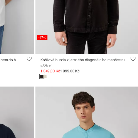
-47%
řihem do V
Košilová bunda z jemného diagonálního manšestru
s.Oliver
1 049,00 Kč
1 999,00 Kč