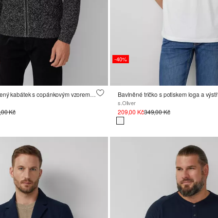
-40%
Dvoubarevný pletený kabátek s copánkovým vzorem a stojáčkem
Bavlněné tričko s potiskem loga a výst
s.Oliver
,00 Kč
209,00 Kč
349,00 Kč