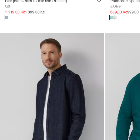
Rick jeans / slim fit / mid rise / slim leg
QS
s.Oliver
1 119,00 Kč
1 399,00 Kč
689,00 Kč
999,00