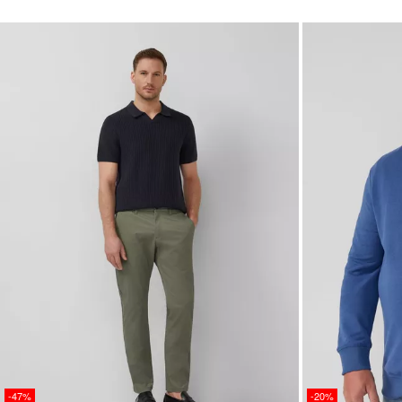
-47%
-20%