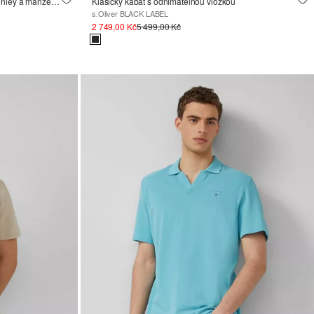
Tílko s dlouhým rukávem, výstřihem Henley a manžetami
Klasický kabát s odnímatelnou vložkou
s.Oliver BLACK LABEL
2 749,00 Kč
5 499,00 Kč