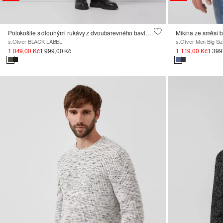
Polokošile s dlouhými rukávy z dvoubarevného bavlněného piké
Mikina ze směsi b
s.Oliver BLACK LABEL
s.Oliver Men Big Si
1 049,00 Kč
1 999,00 Kč
1 119,00 Kč
1 399