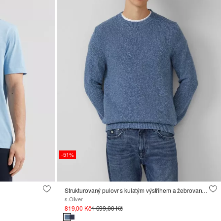
-51%
Strukturovaný pulovr s kulatým výstřihem a žebrovanými náplety
s.Oliver
819,00 Kč
1 699,00 Kč