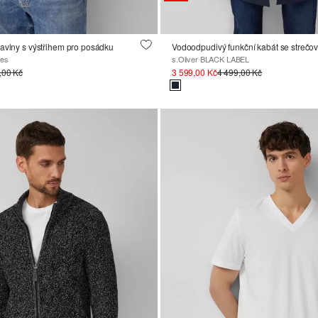
avlny s výstřihem pro posádku
zes
s.Oliver BLACK LABEL
,00 Kč
3 599,00 Kč
4 499,00 Kč