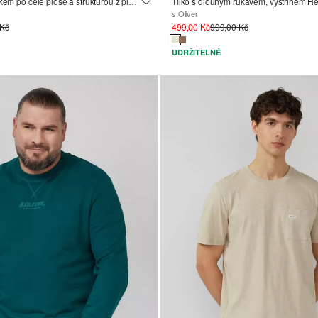
Polokošile s potiskem po celé ploše a strukturou z plamenné příze
s.Oliver
 Kč
499,00 Kč
999,00 Kč
UDRŽITELNÉ