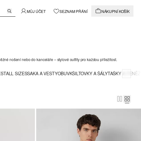
MŮJ ÚČET
SEZNAM PŘÁNÍ
NÁKUPNÍ KOŠÍK
žné nošení nebo do kanceláře – stylové outfity pro každou příležitost.
ES
TALL SIZES
SAKA A VESTY
OBUV
KŠILTOVKY A ŠÁLY
TAŠKY A PENĚ