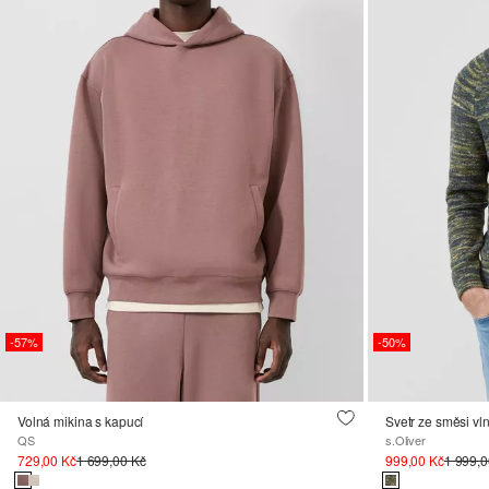
-57%
-50%
Volná mikina s kapucí
Svetr ze směsi vl
QS
s.Oliver
729,00 Kč
1 699,00 Kč
999,00 Kč
1 999,0