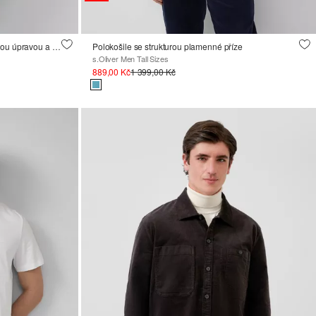
Vodoodpudivý funkční kabát se strečovou úpravou a lehkým polstrováním
Polokošile se strukturou plamenné příze
s.Oliver Men Tall Sizes
889,00 Kč
1 399,00 Kč