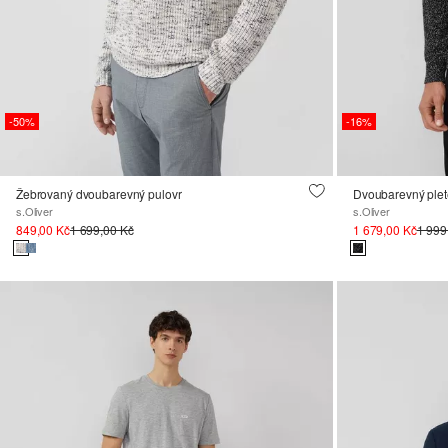
-50%
-16%
Žebrovaný dvoubarevný pulovr
s.Oliver
s.Oliver
849,00 Kč
1 699,00 Kč
1 679,00 Kč
1 999