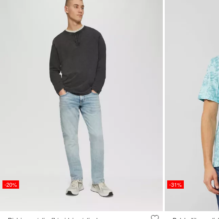
-20%
-31%